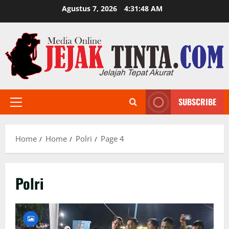
Skip
Agustus 7, 2026
4:31:49 AM
to
content
SUBSCRIBE
Primary
Menu
Home
Home
Polri
Page 4
Polri