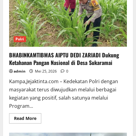
PROGRAM
KETAPANG
Polri
BHABINKAMTIBMAS AIPTU DEDI ZARIADI Dukung
Ketahanan Pangan Nasional di Desa Sukaramai
admin
Mei 25, 2026
0
Kampa,Jejaktinta.com – Kedekatan Polri dengan
masyarakat terus diwujudkan melalui berbagai
kegiatan yang positif, salah satunya melalui
Program...
Read
Read More
more
about
BHABINKAMTIBMAS
AIPTU