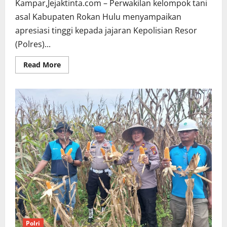
Kampar,Jejaktinta.com – Perwakilan kelompok tani
asal Kabupaten Rokan Hulu menyampaikan
apresiasi tinggi kepada jajaran Kepolisian Resor
(Polres)...
Read
Read More
more
about
Kelompok
Tani
Rokan
Hulu,
Apresiasi
Polsek
Tapung
Hulu
Polri