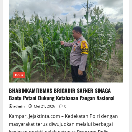
DEDI
ZARIADI
Dukung
Ketahanan
Pangan
Nasional
di
Desa
Sukaramai
Polri
BHABINKAMTIBMAS BRIGADIR SAFNER SINAGA
Bantu Petani Dukung Ketahanan Pangan Nasional
admin
Mei 21, 2026
0
Kampar, Jejaktinta.com – Kedekatan Polri dengan
masyarakat terus diwujudkan melalui berbagai
kegiatan positif, salah satunya Program Polisi...