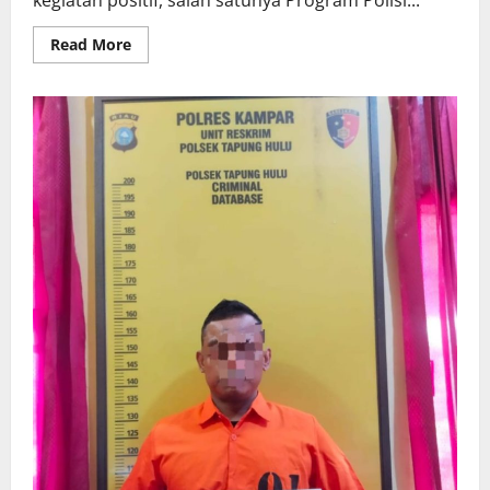
Read
Read More
more
about
BHABINKAMTIBMAS
BRIGADIR
SAFNER
SINAGA
Bantu
Petani
Dukung
Ketahanan
Pangan
Nasional