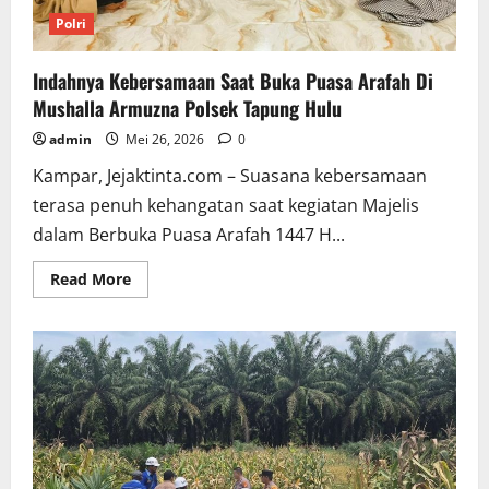
Polri
Indahnya Kebersamaan Saat Buka Puasa Arafah Di
Mushalla Armuzna Polsek Tapung Hulu
admin
Mei 26, 2026
0
Kampar, Jejaktinta.com – Suasana kebersamaan
terasa penuh kehangatan saat kegiatan Majelis
dalam Berbuka Puasa Arafah 1447 H...
Read
Read More
more
about
Indahnya
Kebersamaan
Saat
Buka
Puasa
Arafah
Di
Mushalla
Armuzna
Polsek
Tapung