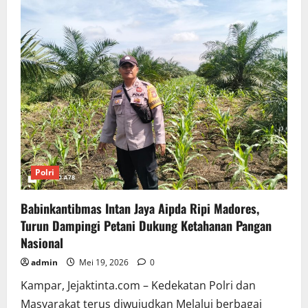
Gasak
Polres
Kampar
Bersama
Tim
Opsnal
One
Piece
Unit
Reskrim
Tapung
Hulu,
Berhasil
Tangkap
Begal
Residivis
Polri
Babinkantibmas Intan Jaya Aipda Ripi Madores,
Turun Dampingi Petani Dukung Ketahanan Pangan
Nasional
admin
Mei 19, 2026
0
Kampar, Jejaktinta.com – Kedekatan Polri dan
Masyarakat terus diwujudkan Melalui berbagai