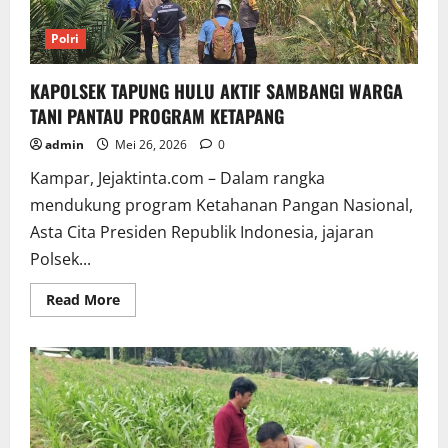
Hulu
Polri
KAPOLSEK TAPUNG HULU AKTIF SAMBANGI WARGA
TANI PANTAU PROGRAM KETAPANG
admin
Mei 26, 2026
0
Kampar, Jejaktinta.com – Dalam rangka
mendukung program Ketahanan Pangan Nasional,
Asta Cita Presiden Republik Indonesia, jajaran
Polsek...
Read
Read More
more
about
KAPOLSEK
TAPUNG
HULU
AKTIF
SAMBANGI
WARGA
TANI
PANTAU