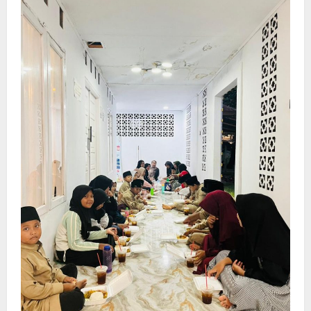
Cek
Perkembangan
Jagung
Pipil,
Aktif
Dukung
Ketapang