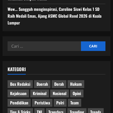
Wow… Sungguh menginspirasi, Caroline Siswi Kelas 1 SD
Raih Medali Emas, Ajang ASMC Global Rond 2026 di Kuala
Lumpur
Cari
untuk:
KATEGORI
Box Redaksi
Daerah
Derah
Hukum
Kejaksaan
Kriminal
Nasional
Opini
Pendidikan
Peristiwa
Polri
Team
Tips & Tricks
TNI
Transfers
Trending
Trends