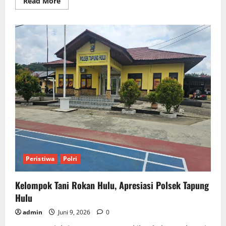
Read
Read More
more
about
Kapolres
Kampar
AKBP
Boby
Putra
Ramadhan
S.SIK
Resmikan
Kampung
ATM
Di
Desa
Bukit
Kemuning
Peristiwa
Polri
Kelompok Tani Rokan Hulu, Apresiasi Polsek Tapung
Hulu
admin
Juni 9, 2026
0