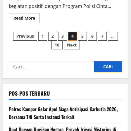
kegiatan positif, dengan Program Polisi Cinta...
Read
Read More
more
about
Babinkantibmas
Paginasi
Intan
Previous
1
2
3
4
5
6
7
…
Jaya
Aipda
10
Next
pos
Ripi
Madores,
Turun
Dampingi
Petani
Cari
Dukung
Ketahanan
untuk:
Pangan
Nasional
POS-POS TERBARU
Polres Kampar Gelar Apel Siaga Antisipasi Karhutla 2026,
Bersama TNI Serta Instansi Terkait
Kuat Dugaan Rugikan Negara, ​Proyek Irigasi Misterius di