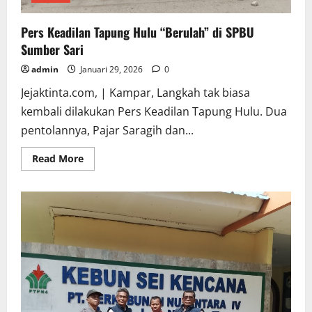
Pers Keadilan Tapung Hulu “Berulah” di SPBU
Sumber Sari
admin
Januari 29, 2026
0
Jejaktinta.com, | Kampar, Langkah tak biasa
kembali dilakukan Pers Keadilan Tapung Hulu. Dua
pentolannya, Pajar Saragih dan...
Read
Read More
more
about
Pers
Keadilan
Tapung
Hulu
“Berulah”
di
SPBU
Sumber
Sari