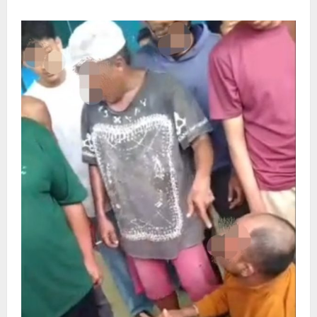
about
Laskar
Hukum
Indonesia
Siap
Memberikan
Bantuan
dan
Perlindungan
Hukum
Kepada
Masyarakat