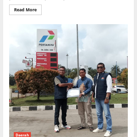
Read
Read More
more
about
Polsek
Tapung
Dituding
Diskriminatif,
Kapolda
Riau
Diminta
Tindak
Tegas
Oknum
Penyidik
Daerah