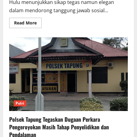
Hulu menunjukkan sikap tegas namun elegan
dalam mendorong tanggung jawab sosial...
Read
Read More
more
about
Kuli
Tinta
Tapung
Hulu
Berikan
Piagam
Penghargaan
ke
Tiga
Perusahaan
Yang
Peduli
Sesama
Polri
Polsek Tapung Tegaskan Dugaan Perkara
Pengeroyokan Masih Tahap Penyelidikan dan
Pendalaman