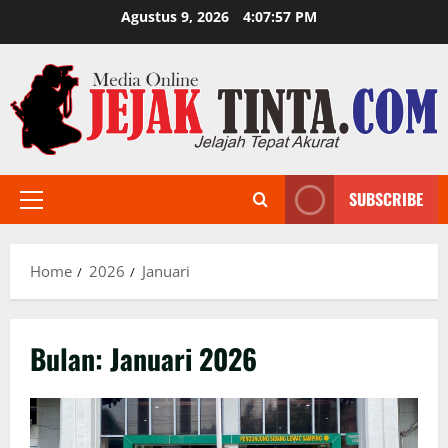
Skip
Agustus 9, 2026
4:07:59 PM
to
content
SUBSCRIBE
Primary
Menu
Home
2026
Januari
Bulan:
Januari 2026