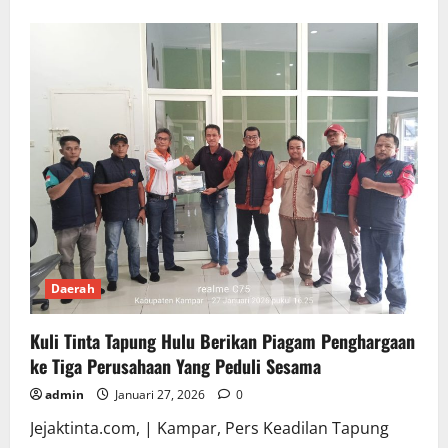
about
Sinergi
Raksasa
:
Pers
Keadilan
&
PTPN
IV
Sei
Kencana
Ukir
Sejarah
Baru
Kemanusiaan
di
Kampar
Daerah
Kuli Tinta Tapung Hulu Berikan Piagam Penghargaan
ke Tiga Perusahaan Yang Peduli Sesama
admin
Januari 27, 2026
0
Jejaktinta.com, | Kampar, Pers Keadilan Tapung