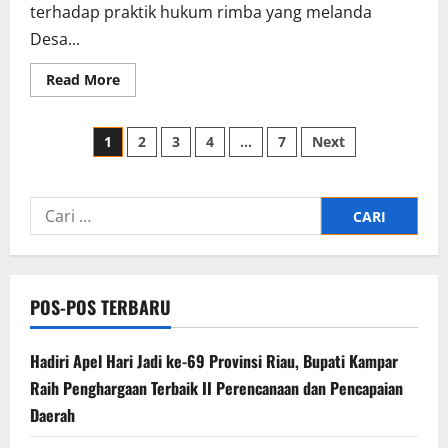
terhadap praktik hukum rimba yang melanda
Desa...
Read
Read More
more
about
Pengecut
Paginasi
Berkedok
1
2
3
4
…
7
Next
Massa!..
Advokat
pos
Syafrudin
Simbolon
Tantang
Cari
Polisi
Tangkap
untuk:
“Predator”
Berdarah
Dingin
di
Pancuran
POS-POS TERBARU
Gading
Hadiri Apel Hari Jadi ke-69 Provinsi Riau, Bupati Kampar
Raih Penghargaan Terbaik II Perencanaan dan Pencapaian
Daerah