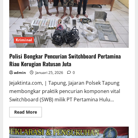
Tak
Tolak
Proyek
Kriminal
Polisi Bongkar Pencurian Switchboard Pertamina
Riau Kerugian Ratusan Juta
admin
Januari 25, 2026
0
Jejaktinta.com, | Tapung, Jajaran Polsek Tapung
membongkar praktik pencurian komponen vital
Switchboard (SWB) milik PT Pertamina Hulu...
Read
Read More
more
about
Polisi
Bongkar
Pencurian
Switchboard