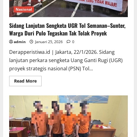
Polda
Sumsel
Nasional
atas
Penjarahan
5
Sidang Lanjutan Sengketa UGR Tol Semanan–Sunter,
Ribu
Hektare
Warga Duri Pulo Tegaskan Tak Tolak Proyek
Lahan!
admin
Januari 25, 2026
0
Derapperistiwa.id | Jakarta, 22/1/2026. Sidang
lanjutan perkara sengketa Uang Ganti Rugi (UGR)
proyek strategis nasional (PSN) Tol...
Read
Read More
more
about
Sidang
Lanjutan
Sengketa
UGR
Tol
Semanan–
Sunter,
Warga
Duri
Pulo
Tegaskan