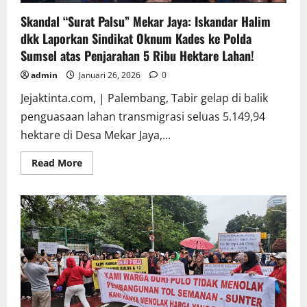
Skandal “Surat Palsu” Mekar Jaya: Iskandar Halim
dkk Laporkan Sindikat Oknum Kades ke Polda
Sumsel atas Penjarahan 5 Ribu Hektare Lahan!
admin
Januari 26, 2026
0
Jejaktinta.com, | Palembang, Tabir gelap di balik
penguasaan lahan transmigrasi seluas 5.149,94
hektare di Desa Mekar Jaya,...
Read
Read More
more
about
Skandal
“Surat
Palsu”
Mekar
Jaya:
Iskandar
Halim
dkk
Laporkan
Sindikat
Oknum
Kades
ke