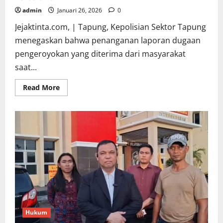
admin
Januari 26, 2026
0
Jejaktinta.com, | Tapung, Kepolisian Sektor Tapung
menegaskan bahwa penanganan laporan dugaan
pengeroyokan yang diterima dari masyarakat
saat...
Read
Read More
more
about
Polsek
Tapung
Tegaskan
Dugaan
Perkara
Pengeroyokan
Masih
Tahap
Penyelidikan
dan
Pendalaman
Hukum