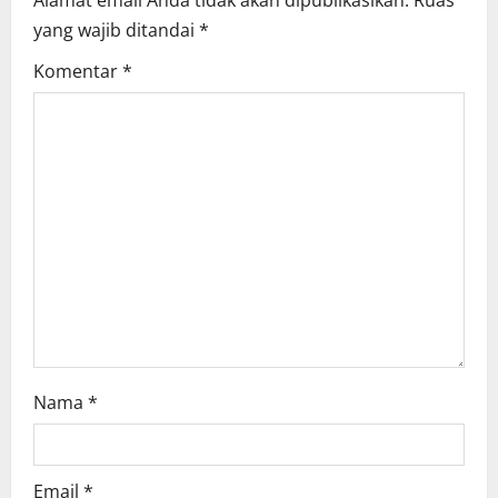
g
yang wajib ditandai
*
a
Komentar
*
t
i
o
n
Nama
*
Email
*