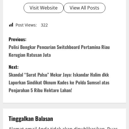
Visit Website
View All Posts
Post Views:
322
P
Previous:
o
Polisi Bongkar Pencurian Switchboard Pertamina Riau
Kerugian Ratusan Juta
s
Next:
t
Skandal “Surat Palsu” Mekar Jaya: Iskandar Halim dkk
n
Laporkan Sindikat Oknum Kades ke Polda Sumsel atas
Penjarahan 5 Ribu Hektare Lahan!
a
v
Tinggalkan Balasan
i
Alamat email Anda tidak akan dipublikasikan.
Ruas