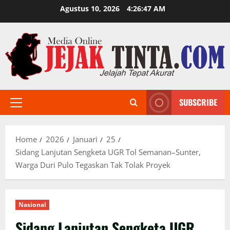
Skip
Agustus 10, 2026
4:26:49 AM
to
content
SUBSCRIBE
Primary
Menu
Home
2026
Januari
25
Sidang Lanjutan Sengketa UGR Tol Semanan–Sunter,
Warga Duri Pulo Tegaskan Tak Tolak Proyek
Nasional
Sidang Lanjutan Sengketa UGR