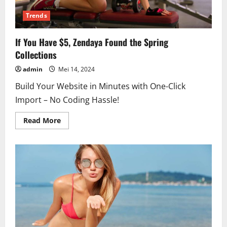
Trends
If You Have $5, Zendaya Found the Spring
Collections
admin
Mei 14, 2024
Build Your Website in Minutes with One-Click
Import – No Coding Hassle!
Read
Read More
more
about
If
You
Have
$5,
Zendaya
Found
the
Spring
Collections