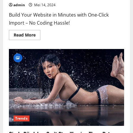
admin
Mei 14, 2024
Build Your Website in Minutes with One-Click
Import – No Coding Hassle!
Read
Read More
more
about
Meet
Jo
Jo,
Body
Positive
Model
and
Cousin
of
Gigi
Trends