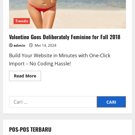
Trends
Valentino Goes Deliberately Feminine for Fall 2018
admin
Mei 14, 2024
Build Your Website in Minutes with One-Click
Import – No Coding Hassle!
Read
Read More
more
about
Valentino
Goes
Deliberately
Cari
Feminine
for
untuk:
Fall
2018
POS-POS TERBARU