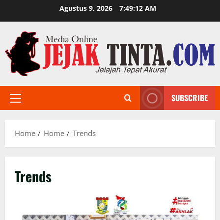
Skip
Agustus 9, 2026
7:49:13 AM
to
content
SUBSCRIBE
Primary
Menu
Home
Home
Trends
Trends