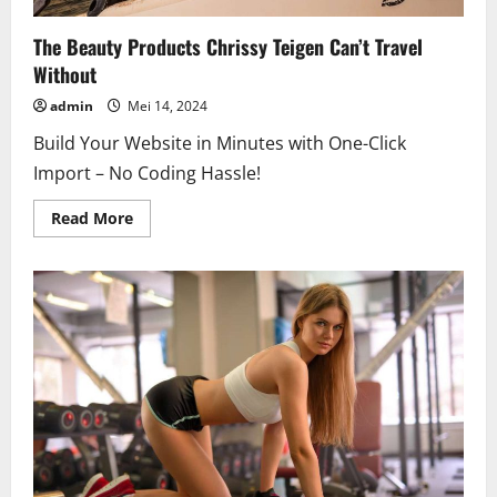
The Beauty Products Chrissy Teigen Can’t Travel
Without
admin
Mei 14, 2024
Build Your Website in Minutes with One-Click
Import – No Coding Hassle!
Read
Read More
more
about
The
Beauty
Products
Chrissy
Teigen
Can’t
Travel
Without