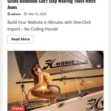
Gisele Bündchen Can’t Stop Wearing These Retro
Jeans
admin
Mei 14, 2024
Build Your Website in Minutes with One-Click
Import – No Coding Hassle!
Read
Read More
more
about
Gisele
Bündchen
Can’t
Stop
Wearing
These
Retro
Jeans
Trends