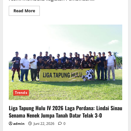
Read
Read More
more
about
Wakil
Bupati
Kampar
Sosialisasi
P4GN
dan
PN
Tahun
2026
di
SMKN
1
Bangkinang
Trends
Liga Tapung Hulu IV 2026 Laga Perdana: Lindai Sinau
Senama Nenek Jumpa Tanah Datar Telak 3-0
admin
Juni 22, 2026
0