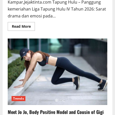
Kampar,Jejaktinta.com Tapung Hulu – Panggung
kemeriahan Liga Tapung Hulu IV Tahun 2026: Sarat
drama dan emosi pada...
Read
Read More
more
about
Liga
Tapung
Hulu
IV
2026
Laga
Perdana:
Lindai
Sinau
Senama
Nenek
Jumpa
Tanah
Datar
Telak
3-
0
Trends
Meet Jo Jo, Body Positive Model and Cousin of Gigi