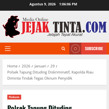
Skip
Agustus 9, 2026
1:06:07 PM
to
content
SUBSCRIBE
Primary
Menu
Home
2026
Januari
29
Polsek Tapung Dituding Diskriminatif, Kapolda Riau
Diminta Tindak Tegas Oknum Penyidik
Hukum
Polsek Tapung Dituding