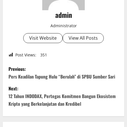
admin
Administrator
Visit Website
View All Posts
Post Views:
351
P
Previous:
o
Pers Keadilan Tapung Hulu “Berulah” di SPBU Sumber Sari
s
Next:
12 Tahun INDODAX, Pertegas Komitmen Bangun Ekosistem
t
Kripto yang Berkelanjutan dan Kredibel
n
a