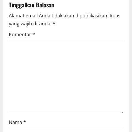
Tinggalkan Balasan
v
Alamat email Anda tidak akan dipublikasikan.
Ruas
i
yang wajib ditandai
*
g
Komentar
*
a
t
i
o
n
Nama
*