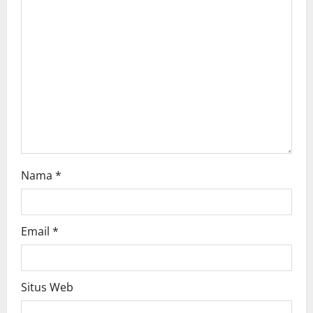
t
i
o
n
Nama
*
Email
*
Situs Web