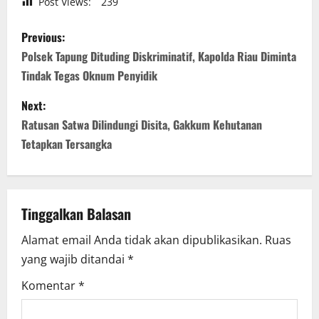
Post Views:
239
P
Previous:
o
Polsek Tapung Dituding Diskriminatif, Kapolda Riau Diminta
Tindak Tegas Oknum Penyidik
s
Next:
t
Ratusan Satwa Dilindungi Disita, Gakkum Kehutanan
n
Tetapkan Tersangka
a
v
Tinggalkan Balasan
i
Alamat email Anda tidak akan dipublikasikan.
Ruas
yang wajib ditandai
*
g
Komentar
*
a