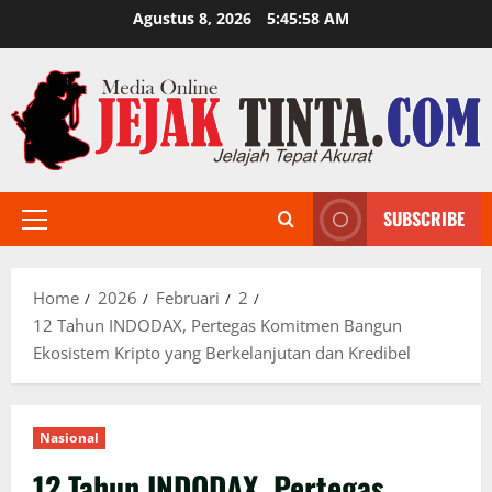
Skip
Agustus 8, 2026
5:45:59 AM
to
content
SUBSCRIBE
Primary
Menu
Home
2026
Februari
2
12 Tahun INDODAX, Pertegas Komitmen Bangun
Ekosistem Kripto yang Berkelanjutan dan Kredibel
Nasional
12 Tahun INDODAX, Pertegas