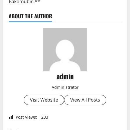
Bakomubin.**
ABOUT THE AUTHOR
admin
Administrator
Visit Website
View All Posts
Post Views:
233
P