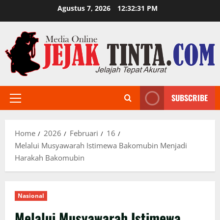
Skip
Agustus 7, 2026
12:32:32 PM
to
content
SUBSCRIBE
Primary
Menu
Home
2026
Februari
16
Melalui Musyawarah Istimewa Bakomubin Menjadi
Harakah Bakomubin
Nasional
Melalui Musyawarah Istimewa