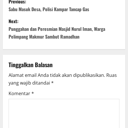
Previous:
o
Sabu Masuk Desa, Polisi Kampar Tancap Gas
s
Next:
Punggahan dan Peresmian Masjid Nurul Iman, Warga
t
Pelimpang Makmur Sambut Ramadhan
n
a
Tinggalkan Balasan
v
Alamat email Anda tidak akan dipublikasikan.
Ruas
i
yang wajib ditandai
*
g
Komentar
*
a
t