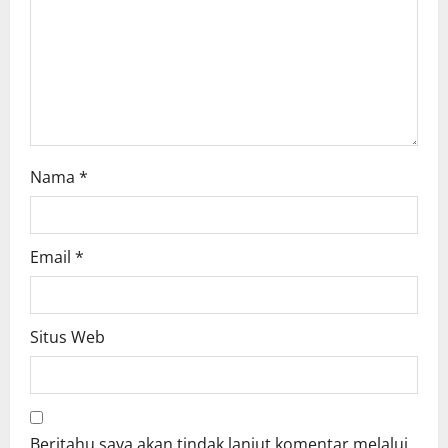
i
o
n
Nama
*
Email
*
Situs Web
Beritahu saya akan tindak lanjut komentar melalui