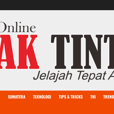
I
SUMATERA
TEKNOLOGI
TIPS & TRICKS
TNI
TREND