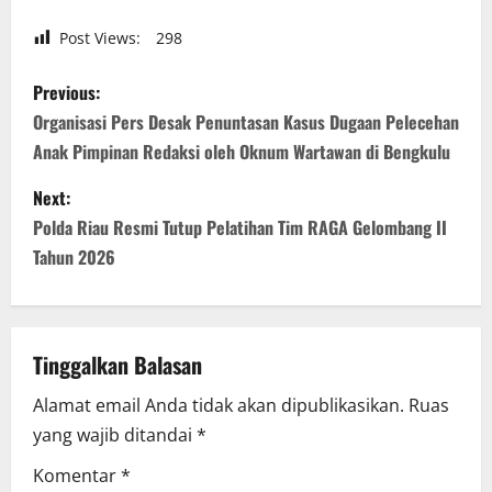
Post Views:
298
P
Previous:
o
Organisasi Pers Desak Penuntasan Kasus Dugaan Pelecehan
Anak Pimpinan Redaksi oleh Oknum Wartawan di Bengkulu
s
Next:
t
Polda Riau Resmi Tutup Pelatihan Tim RAGA Gelombang II
n
Tahun 2026
a
v
Tinggalkan Balasan
i
Alamat email Anda tidak akan dipublikasikan.
Ruas
yang wajib ditandai
*
g
Komentar
*