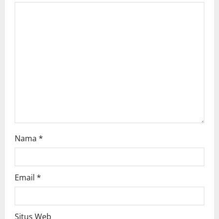
a
t
i
o
n
Nama
*
Email
*
Situs Web