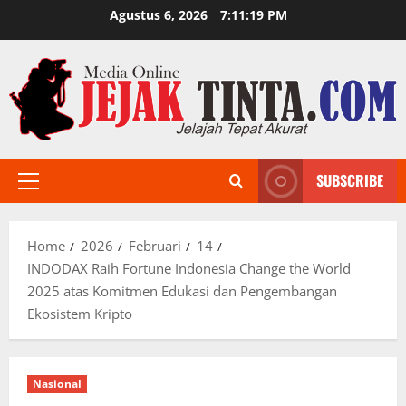
Skip
Agustus 6, 2026
7:11:20 PM
to
content
SUBSCRIBE
Primary
Menu
Home
2026
Februari
14
INDODAX Raih Fortune Indonesia Change the World
2025 atas Komitmen Edukasi dan Pengembangan
Ekosistem Kripto
Nasional