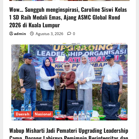
Wow… Sungguh menginspirasi, Caroline Siswi Kelas
1 SD Raih Medali Emas, Ajang ASMC Global Rond
2026 di Kuala Lumpur
admin
Agustus 3, 2026
0
Daerah
Nasional
Wabup Misharti Jadi Pemateri Upgrading Leadership
Camp, Dorong Lahirnya Pemimpin Berintegritas dan