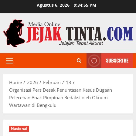
Skip
Agustus 6, 2026
9:34:56 PM
to
content
SUBSCRIBE
Primary
Menu
Home
2026
Februari
13
Organisasi Pers Desak Penuntasan Kasus Dugaan
Pelecehan Anak Pimpinan Redaksi oleh Oknum
Wartawan di Bengkulu
Nasional