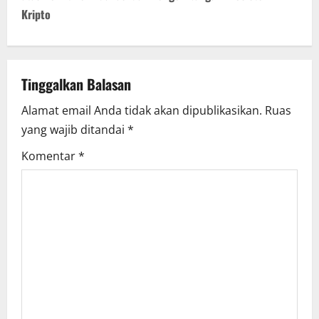
n
Kripto
a
v
Tinggalkan Balasan
i
Alamat email Anda tidak akan dipublikasikan.
Ruas
g
yang wajib ditandai
*
a
Komentar
*
t
i
o
n