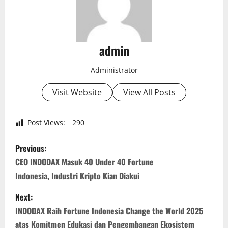
admin
Administrator
Visit Website
View All Posts
Post Views:
290
P
Previous:
o
CEO INDODAX Masuk 40 Under 40 Fortune
Indonesia, Industri Kripto Kian Diakui
s
Next:
t
INDODAX Raih Fortune Indonesia Change the World 2025
atas Komitmen Edukasi dan Pengembangan Ekosistem