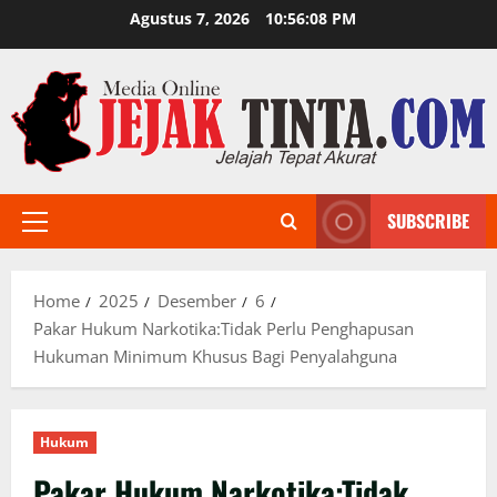
Skip
Agustus 7, 2026
10:56:10 PM
to
content
SUBSCRIBE
Primary
Menu
Home
2025
Desember
6
Pakar Hukum Narkotika:Tidak Perlu Penghapusan
Hukuman Minimum Khusus Bagi Penyalahguna
Hukum
Pakar Hukum Narkotika:Tidak