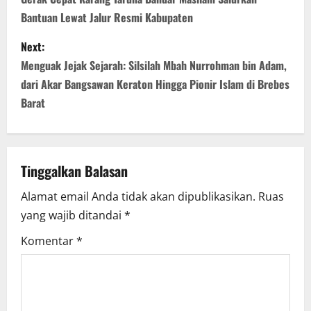
o
Bantuan Lewat Jalur Resmi Kabupaten
s
Next:
t
Menguak Jejak Sejarah: Silsilah Mbah Nurrohman bin Adam,
n
dari Akar Bangsawan Keraton Hingga Pionir Islam di Brebes
Barat
a
v
Tinggalkan Balasan
i
Alamat email Anda tidak akan dipublikasikan.
Ruas
g
yang wajib ditandai
*
a
Komentar
*
t
i