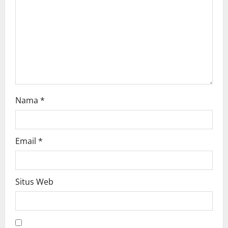
o
n
Nama
*
Email
*
Situs Web