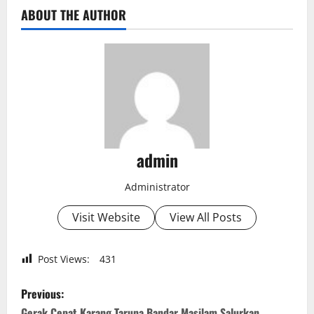
ABOUT THE AUTHOR
admin
Administrator
Visit Website
View All Posts
Post Views:
431
P
Previous:
Gerak Cepat Karang Taruna Bandar Masilam Salurkan