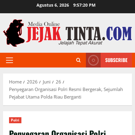
Skip
Agustus 6, 2026
9:57:21 PM
to
content
SUBSCRIBE
Primary
Menu
Home
2026
Juni
26
Penyegaran Organisasi Polri Resmi Bergerak, Sejumlah
Pejabat Utama Polda Riau Berganti
Polri
Penyegaran Organisasi Polri