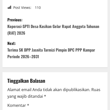
Post Views:
110
P
Previous:
o
Koperasi-SPTI Desa Kasikan Gelar Rapat Anggota Tahunan
(RAT) 2026
s
Next:
t
Terima SK DPP Jasnita Tarmizi Pimpin DPC PPP Kampar
n
Periode 2026–2031
a
v
Tinggalkan Balasan
i
Alamat email Anda tidak akan dipublikasikan.
Ruas
yang wajib ditandai
*
g
Komentar
*