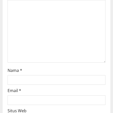
a
t
i
o
n
Nama
*
Email
*
Situs Web