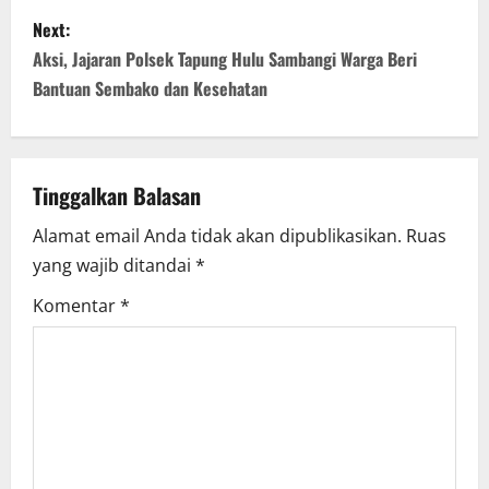
s
Next:
t
Aksi, Jajaran Polsek Tapung Hulu Sambangi Warga Beri
n
Bantuan Sembako dan Kesehatan
a
v
Tinggalkan Balasan
i
Alamat email Anda tidak akan dipublikasikan.
Ruas
yang wajib ditandai
*
g
Komentar
*
a
t
i
o