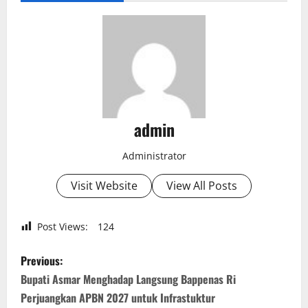
admin
Administrator
Visit Website
View All Posts
Post Views:
124
P
Previous:
o
Bupati Asmar Menghadap Langsung Bappenas Ri
Perjuangkan APBN 2027 untuk Infrastuktur