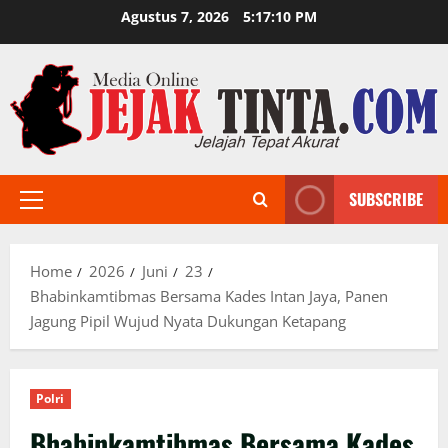
Skip
Agustus 7, 2026
5:17:11 PM
to
content
SUBSCRIBE
Primary
Menu
Home
2026
Juni
23
Bhabinkamtibmas Bersama Kades Intan Jaya, Panen
Jagung Pipil Wujud Nyata Dukungan Ketapang
Polri
Bhabinkamtibmas Bersama Kades