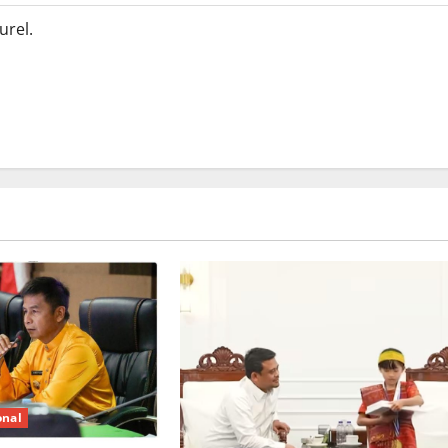
urel.
onal