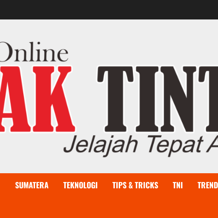
I
SUMATERA
TEKNOLOGI
TIPS & TRICKS
TNI
TREND