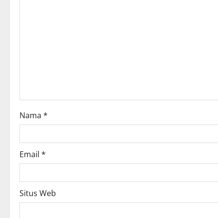
g
a
t
i
o
n
Nama
*
Email
*
Situs Web