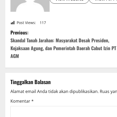
Post Views:
117
P
Previous:
Skandal Tanah Jarahan: Masyarakat Desak Presiden,
o
Kejaksaan Agung, dan Pemerintah Daerah Cabut Izin PT
s
AGM
t
n
Tinggalkan Balasan
a
Alamat email Anda tidak akan dipublikasikan.
Ruas yan
v
Komentar
*
i