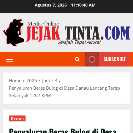
Skip
Agustus 7, 2026
11:10:42 AM
to
content
SUBSCRIBE
Primary
Menu
Home
2026
Juni
4
Penyaluran Beras Bulog di Desa Danau Lancang Tertip
Sebanyak 1207 KPM
Daerah
Penyaluran Beras Bulog di Desa