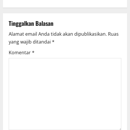
a
v
Tinggalkan Balasan
i
Alamat email Anda tidak akan dipublikasikan.
Ruas
yang wajib ditandai
*
g
Komentar
*
a
t
i
o
n