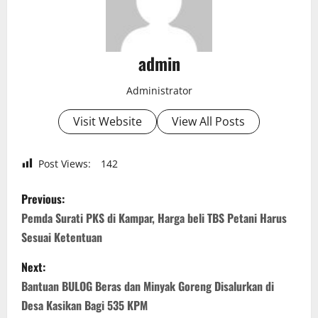
admin
Administrator
Visit Website
View All Posts
Post Views:
142
P
Previous:
o
Pemda Surati PKS di Kampar, Harga beli TBS Petani Harus
Sesuai Ketentuan
s
Next:
t
Bantuan BULOG Beras dan Minyak Goreng Disalurkan di
n
Desa Kasikan Bagi 535 KPM