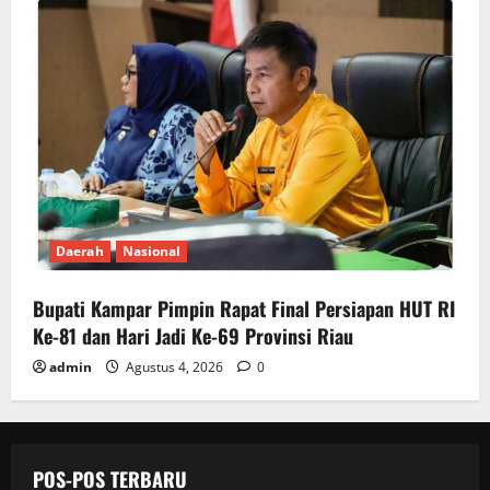
Daerah
Nasional
Bupati Kampar Pimpin Rapat Final Persiapan HUT RI
Ke-81 dan Hari Jadi Ke-69 Provinsi Riau
admin
Agustus 4, 2026
0
POS-POS TERBARU