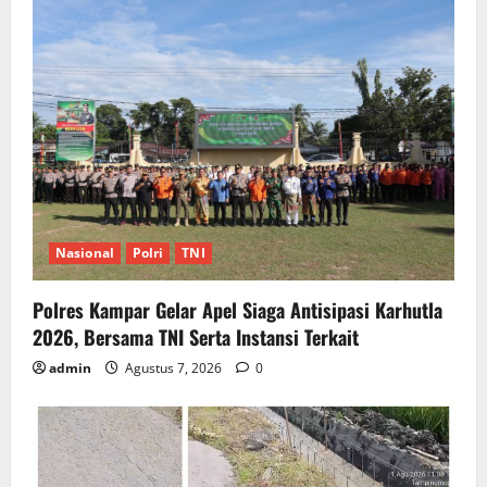
Nasional
Polri
TNI
Polres Kampar Gelar Apel Siaga Antisipasi Karhutla
2026, Bersama TNI Serta Instansi Terkait
admin
Agustus 7, 2026
0