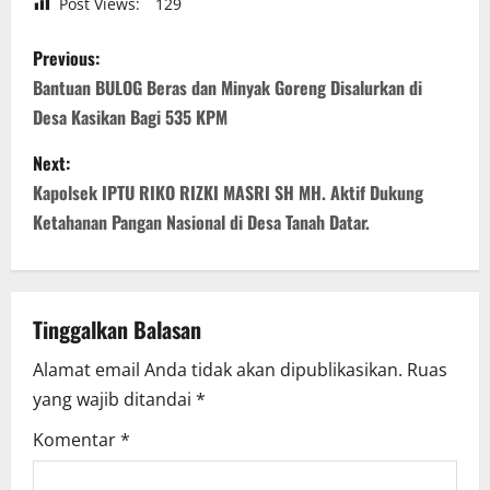
Post Views:
129
P
Previous:
o
Bantuan BULOG Beras dan Minyak Goreng Disalurkan di
Desa Kasikan Bagi 535 KPM
s
Next:
t
Kapolsek IPTU RIKO RIZKI MASRI SH MH. Aktif Dukung
n
Ketahanan Pangan Nasional di Desa Tanah Datar.
a
v
Tinggalkan Balasan
i
Alamat email Anda tidak akan dipublikasikan.
Ruas
yang wajib ditandai
*
g
Komentar
*
a