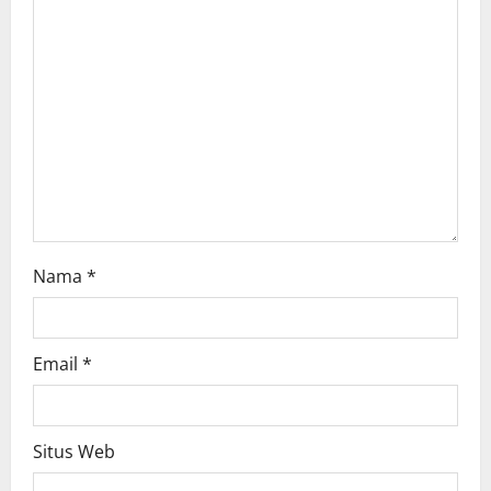
t
i
o
n
Nama
*
Email
*
Situs Web