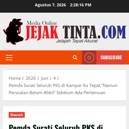
Skip
Agustus 7, 2026
2:28:17 PM
to
content
SUBSCRIBE
Primary
Menu
Home
2026
Juni
4
Pemda Surati Seluruh PKS di Kampar Itu Tepat,”Namun
Persoalan Belum Afdol” Sebelum Ada Pertemuan
Daerah
Pemda Surati Seluruh PKS di