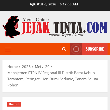
Skip
Agustus 6, 2026
6:17:06 AM
to
content
SUBSCRIBE
Primary
Menu
Home
2026
Mei
20
Manajemen PTPN lV Regional lll Distrik Barat Kebun
Terantam, Peringati Hari Bumi Sedunia, Tanam Sejuta
Pohon
Daerah