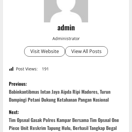
admin
Administrator
Visit Website
View All Posts
Post Views:
191
P
Previous:
o
Babinkantibmas Intan Jaya Aipda Ripi Madores, Turun
Dampingi Petani Dukung Ketahanan Pangan Nasional
s
Next:
t
Tim Opsnal Gasak Polres Kampar Bersama Tim Opsnal One
n
Piece Unit Reskrim Tapung Hulu, Berhasil Tangkap Begal