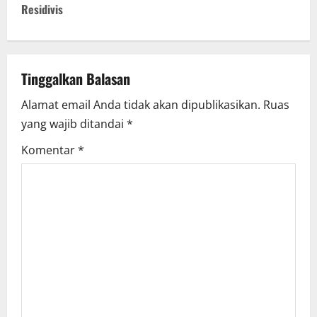
Residivis
a
v
Tinggalkan Balasan
i
Alamat email Anda tidak akan dipublikasikan.
Ruas
g
yang wajib ditandai
*
a
Komentar
*
t
i
o
n