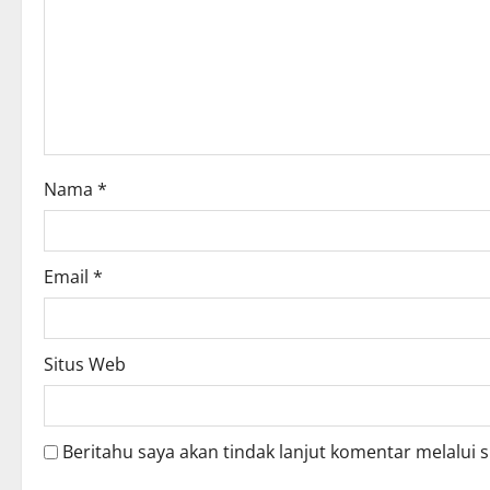
t
i
o
n
Nama
*
Email
*
Situs Web
Beritahu saya akan tindak lanjut komentar melalui s