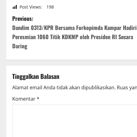
Post Views:
198
P
Previous:
Dandim 0313/KPR Bersama Forkopimda Kampar Hadiri
o
Peresmian 1060 Titik KDKMP oleh Presiden RI Secara
s
Daring
t
n
Tinggalkan Balasan
a
Alamat email Anda tidak akan dipublikasikan.
Ruas yan
v
Komentar
*
i
g
a