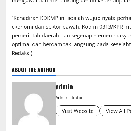
mengawal dan mendukung penuh keberlanjutan o
​”Kehadiran KDKMP ini adalah wujud nyata per
ekonomi dari sektor bawah. Kodim 0313/KPR mel
pemerintah daerah dan segenap elemen masyar
optimal dan berdampak langsung pada kesejahte
Redaksi)
ABOUT THE AUTHOR
admin
Administrator
Visit Website
View All P