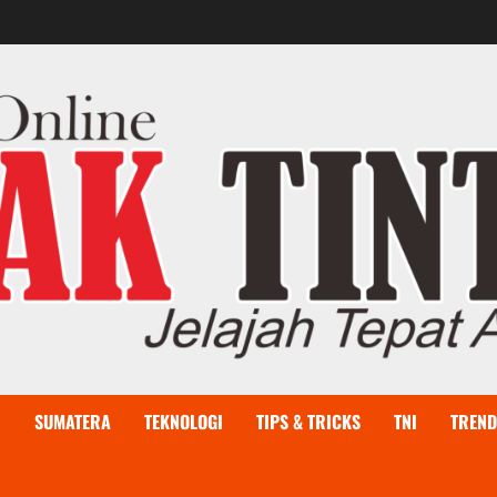
I
SUMATERA
TEKNOLOGI
TIPS & TRICKS
TNI
TREND