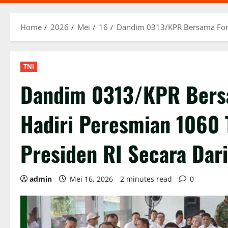
Home
2026
Mei
16
Dandim 0313/KPR Bersama Fork
TNI
Dandim 0313/KPR Bers
Hadiri Peresmian 1060 
Presiden RI Secara Dar
admin
Mei 16, 2026
2 minutes read
0