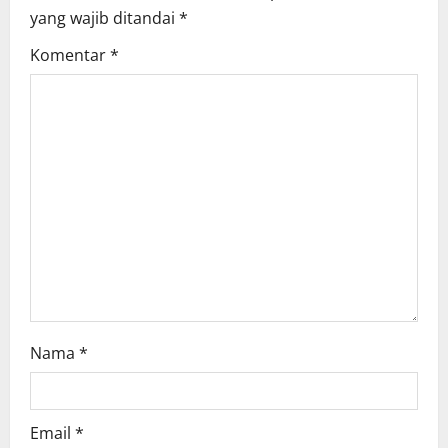
yang wajib ditandai
*
g
Komentar
*
a
t
i
o
n
Nama
*
Email
*