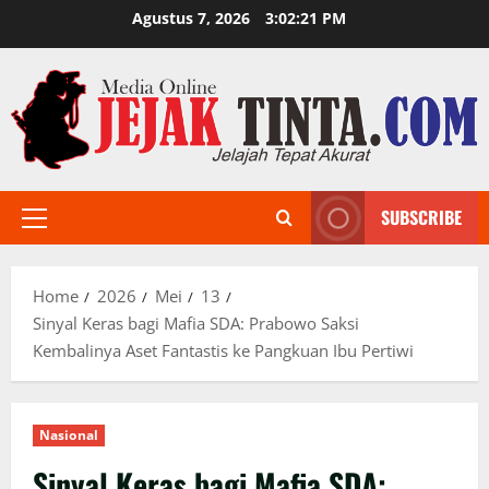
Skip
Agustus 7, 2026
3:02:23 PM
to
content
SUBSCRIBE
Primary
Menu
Home
2026
Mei
13
Sinyal Keras bagi Mafia SDA: Prabowo Saksi
Kembalinya Aset Fantastis ke Pangkuan Ibu Pertiwi
Nasional
Sinyal Keras bagi Mafia SDA: