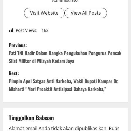
Administrator
Visit Website
View All Posts
Post Views:
162
P
Previous:
o
Pati TNI Hadir Dalam Rangka Pengukuhan Pengurus Pencak
Silat Militer di Wilayah Kodam Jaya
s
Next:
t
Pimpin Apel Satgas Anti Narkoba, Wakil Bupati Kampar Dr.
n
Misharti “Mari Proaktif Antisipasi Bahaya Narkoba,”
a
v
Tinggalkan Balasan
i
Alamat email Anda tidak akan dipublikasikan.
Ruas