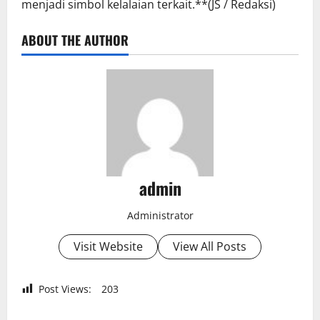
menjadi simbol kelalaian terkait.**(JS / Redaksi)
ABOUT THE AUTHOR
admin
Administrator
Visit Website
View All Posts
Post Views:
203
P