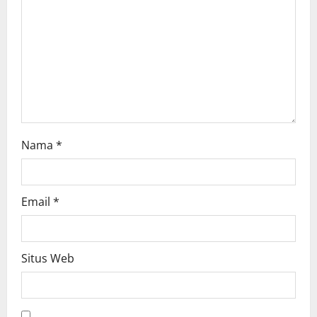
i
o
n
Nama
*
Email
*
Situs Web