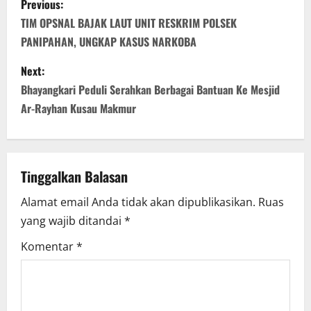
Previous:
o
TIM OPSNAL BAJAK LAUT UNIT RESKRIM POLSEK
PANIPAHAN, UNGKAP KASUS NARKOBA
s
Next:
t
Bhayangkari Peduli Serahkan Berbagai Bantuan Ke Mesjid
n
Ar-Rayhan Kusau Makmur
a
v
Tinggalkan Balasan
i
Alamat email Anda tidak akan dipublikasikan.
Ruas
yang wajib ditandai
*
g
Komentar
*
a
t