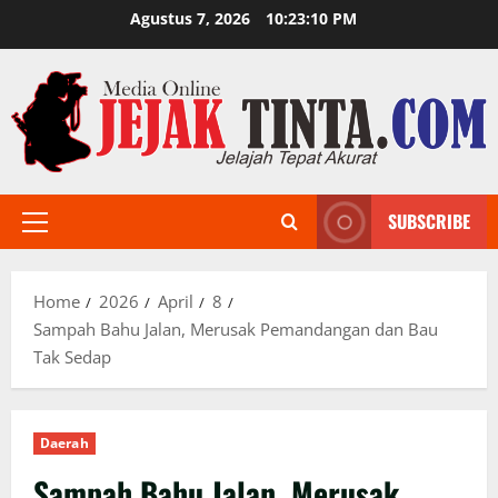
Skip
Agustus 7, 2026
10:23:12 PM
to
content
SUBSCRIBE
Primary
Menu
Home
2026
April
8
Sampah Bahu Jalan, Merusak Pemandangan dan Bau
Tak Sedap
Daerah
Sampah Bahu Jalan, Merusak