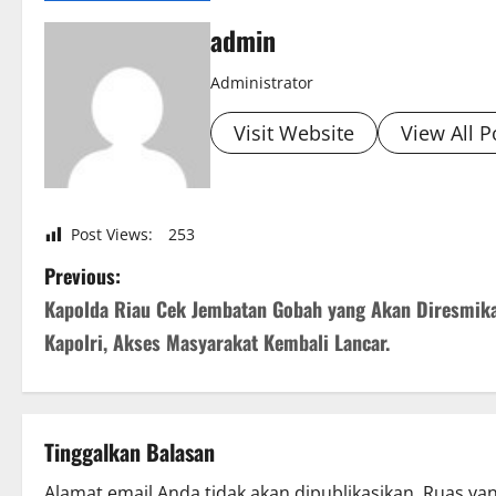
admin
Administrator
Visit Website
View All P
Post Views:
253
P
Previous:
Kapolda Riau Cek Jembatan Gobah yang Akan Diresmik
o
Kapolri, Akses Masyarakat Kembali Lancar.
s
t
Tinggalkan Balasan
n
Alamat email Anda tidak akan dipublikasikan.
Ruas yan