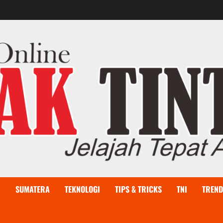
I
SUMATERA
TEKNOLOGI
TIPS & TRICKS
TNI
TREND