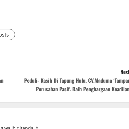
osts
Next
an
Peduli- Kasih Di Tapung Hulu, CV.Maduma ‘Tampar
Perusahan Pasif. Raih Penghargaan Keadilan
g wajib ditandai
*