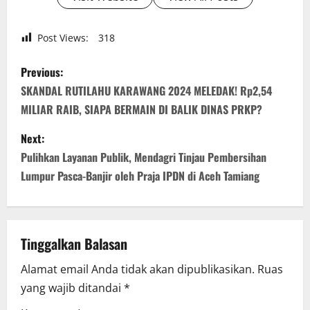
Post Views:
318
P
Previous:
o
SKANDAL RUTILAHU KARAWANG 2024 MELEDAK! Rp2,54
MILIAR RAIB, SIAPA BERMAIN DI BALIK DINAS PRKP?
s
Next:
t
Pulihkan Layanan Publik, Mendagri Tinjau Pembersihan
n
Lumpur Pasca-Banjir oleh Praja IPDN di Aceh Tamiang
a
v
Tinggalkan Balasan
i
Alamat email Anda tidak akan dipublikasikan.
Ruas
yang wajib ditandai
*
g