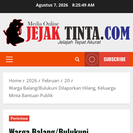
Skip
Agustus 7, 2026
8:25:50 AM
to
content
SUBSCRIBE
Primary
Menu
Home
2026
Februari
20
Warga Balang/Bulukuni Dilaporkan Hilang, Keluarga
Minta Bantuan Publik
Peristiwa
Warga Balang/Bulukuni