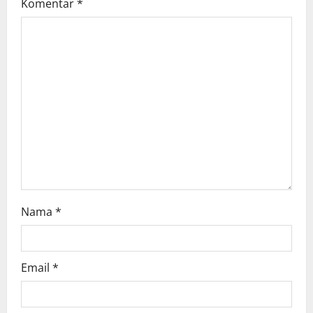
Komentar
*
a
t
i
o
n
Nama
*
Email
*