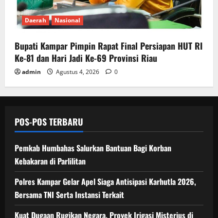
Daerah
Nasional
Bupati Kampar Pimpin Rapat Final Persiapan HUT RI
Ke-81 dan Hari Jadi Ke-69 Provinsi Riau
admin
Agustus 4, 2026
0
POS-POS TERBARU
Pemkab Humbahas Salurkan Bantuan Bagi Korban
Kebakaran di Parlilitan
Polres Kampar Gelar Apel Siaga Antisipasi Karhutla 2026,
Bersama TNI Serta Instansi Terkait
Kuat Dugaan Rugikan Negara, ​Proyek Irigasi Misterius di