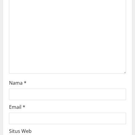
t
i
o
n
Nama
*
Email
*
Situs Web