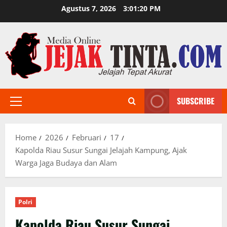
Skip
Agustus 7, 2026
3:01:22 PM
to
content
SUBSCRIBE
Primary
Menu
Home
2026
Februari
17
Kapolda Riau Susur Sungai Jelajah Kampung, Ajak
Warga Jaga Budaya dan Alam
Polri
Kapolda Riau Susur Sungai