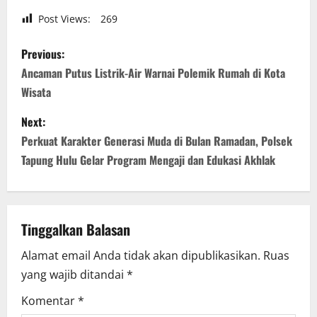
Post Views:
269
P
Previous:
o
Ancaman Putus Listrik-Air Warnai Polemik Rumah di Kota
Wisata
s
Next:
t
Perkuat Karakter Generasi Muda di Bulan Ramadan, Polsek
n
Tapung Hulu Gelar Program Mengaji dan Edukasi Akhlak
a
v
Tinggalkan Balasan
i
Alamat email Anda tidak akan dipublikasikan.
Ruas
yang wajib ditandai
*
g
Komentar
*
a