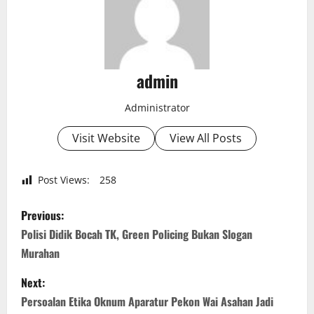
admin
Administrator
Visit Website
View All Posts
Post Views:
258
P
Previous:
o
Polisi Didik Bocah TK, Green Policing Bukan Slogan
Murahan
s
Next:
t
Persoalan Etika Oknum Aparatur Pekon Wai Asahan Jadi