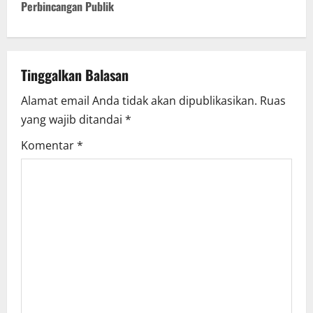
n
Perbincangan Publik
a
v
Tinggalkan Balasan
i
Alamat email Anda tidak akan dipublikasikan.
Ruas
yang wajib ditandai
*
g
Komentar
*
a
t
i
o
n