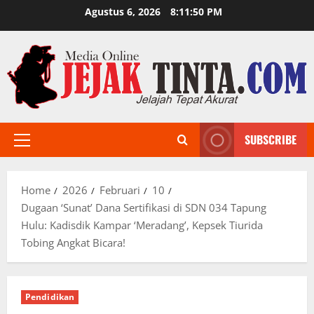
Skip
Agustus 6, 2026
8:11:51 PM
to
content
SUBSCRIBE
Primary
Menu
Home
2026
Februari
10
Dugaan ‘Sunat’ Dana Sertifikasi di SDN 034 Tapung
Hulu: Kadisdik Kampar ‘Meradang’, Kepsek Tiurida
Tobing Angkat Bicara!
Pendidikan