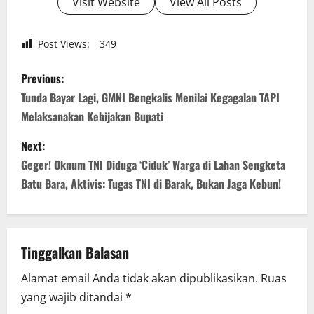
Visit Website
View All Posts
Post Views:
349
P
Previous:
o
Tunda Bayar Lagi, GMNI Bengkalis Menilai Kegagalan TAPI
Melaksanakan Kebijakan Bupati
s
Next:
t
Geger! Oknum TNI Diduga ‘Ciduk’ Warga di Lahan Sengketa
n
Batu Bara, Aktivis: Tugas TNI di Barak, Bukan Jaga Kebun!
a
v
Tinggalkan Balasan
i
Alamat email Anda tidak akan dipublikasikan.
Ruas
yang wajib ditandai
*
g