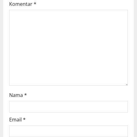
Komentar
*
a
t
i
o
n
Nama
*
Email
*