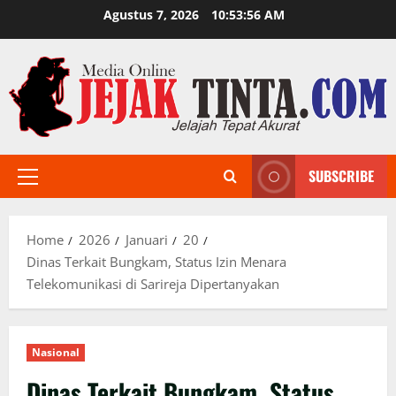
Skip
Agustus 7, 2026
10:53:57 AM
to
content
SUBSCRIBE
Primary
Menu
Home
2026
Januari
20
Dinas Terkait Bungkam, Status Izin Menara
Telekomunikasi di Sarireja Dipertanyakan
Nasional
Dinas Terkait Bungkam, Status