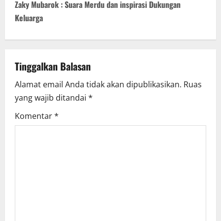
n
Zaky Mubarok : Suara Merdu dan inspirasi Dukungan
Keluarga
a
v
Tinggalkan Balasan
i
Alamat email Anda tidak akan dipublikasikan.
Ruas
g
yang wajib ditandai
*
a
Komentar
*
t
i
o
n