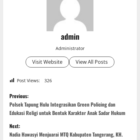
admin
Administrator
Visit Website
View All Posts
Post Views:
326
P
Previous:
o
Polsek Tapung Hulu Integrasikan Green Policing dan
Edukasi Religi untuk Bentuk Karakter Anak Sadar Hukum
s
Next:
t
Nadia Hawasyi Menjuarai MTQ Kabupaten Tangerang, KH.