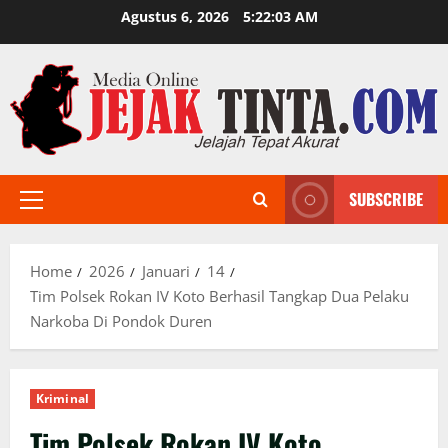
Skip
Agustus 6, 2026
5:22:05 AM
to
content
SUBSCRIBE
Primary
Menu
Home
2026
Januari
14
Tim Polsek Rokan IV Koto Berhasil Tangkap Dua Pelaku
Narkoba Di Pondok Duren
Kriminal
Tim Polsek Rokan IV Koto