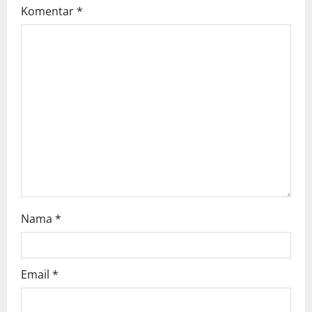
Komentar
*
a
t
i
o
n
Nama
*
Email
*