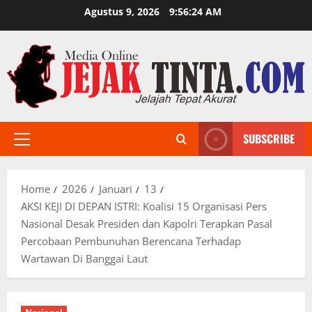
Skip
Agustus 9, 2026
9:56:25 AM
to
content
SUBSCRIBE
Primary
Menu
Home
2026
Januari
13
AKSI KEJI DI DEPAN ISTRI: Koalisi 15 Organisasi Pers
Nasional Desak Presiden dan Kapolri Terapkan Pasal
Percobaan Pembunuhan Berencana Terhadap
Wartawan Di Banggai Laut