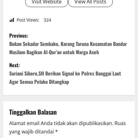
Visit Website
View All Posts
Post Views:
324
P
Previous:
o
Bukan Sekadar Sembako, Karang Taruna Kecamatan Bandar
Masilam Bagikan Al-Qur’an untuk Warga Aceh
s
Next:
t
Suriani Siboro,SH Berikan Signal ke Polres Banggai Laut
n
Agar Semua Pelaku Ditangkap
a
v
Tinggalkan Balasan
i
Alamat email Anda tidak akan dipublikasikan.
Ruas
yang wajib ditandai
*
g