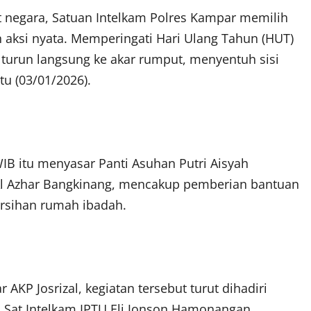
at negara, Satuan Intelkam Polres Kampar memilih
aksi nyata. Memperingati Hari Ulang Tahun (HUT)
ar turun langsung ke akar rumput, menyentuh sisi
tu (03/01/2026).
WIB itu menyasar Panti Asuhan Putri Aisyah
l Azhar Bangkinang, mencakup pemberian bantuan
ersihan rumah ibadah.
AKP Josrizal, kegiatan tersebut turut dihadiri
Sat Intelkam IPTU Eli Jonson Hamonangan