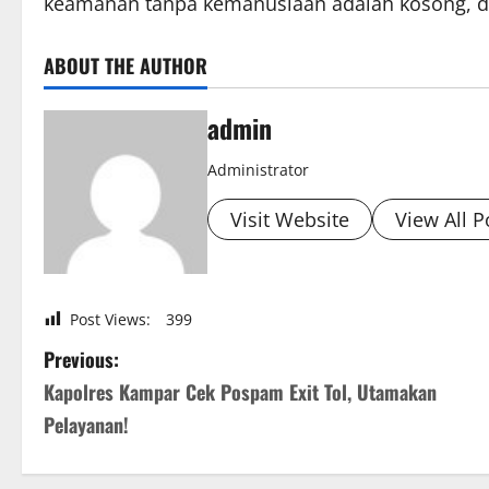
keamanan tanpa kemanusiaan adalah kosong, da
ABOUT THE AUTHOR
admin
Administrator
Visit Website
View All P
Post Views:
399
P
Previous:
Kapolres Kampar Cek Pospam Exit Tol, Utamakan
o
Pelayanan!
s