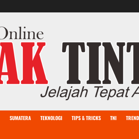
I
SUMATERA
TEKNOLOGI
TIPS & TRICKS
TNI
TREND