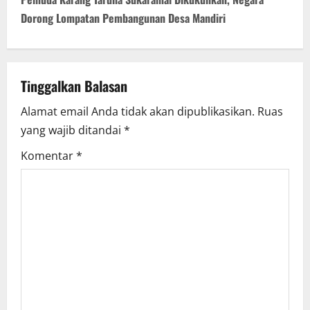
n
Dorong Lompatan Pembangunan Desa Mandiri
a
v
Tinggalkan Balasan
i
Alamat email Anda tidak akan dipublikasikan.
Ruas
yang wajib ditandai
*
g
Komentar
*
a
t
i
o
n